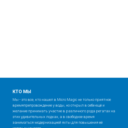
КТО МЫ
Мы - это все, кто нашел в Micro Magic не только приятное
времяпрепровождение у воды, но открыл в себе ещё и
желание принимать участие в различного рода регатах на
этих удивительных лодках, а в свободное время
заниматься модернизацией яхты для повышения её